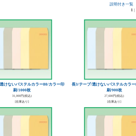
説明付き一覧
1
|
/透けないパステルカラー80/カラー印
長3/テープ/透けないパステルカラー
刷/1000枚
刷/900枚
31,000円
(税込)
27,600円
(税込)
[在庫あり]
[在庫あり]