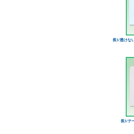
長3/透けな
長3/テ