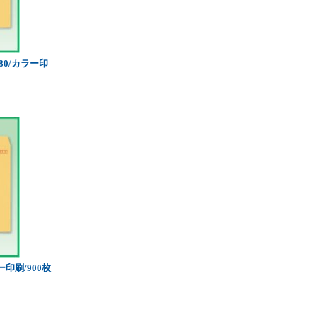
80/カラー印
印刷/900枚