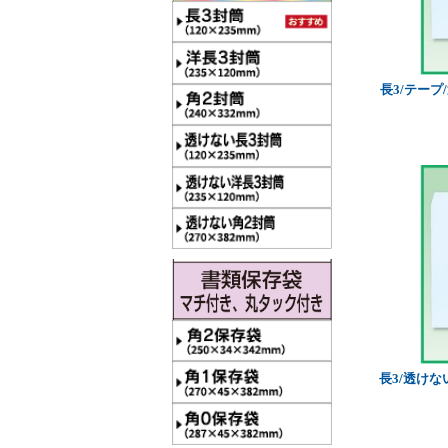
長3/テープ
長3/透けな