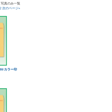
写真のみ一覧
2
次のページ
»
80/カラー印