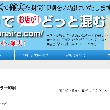
れ
送料・お支払い方法
納期（発送日）
ラー印刷
商品並び替え
:
:
60件