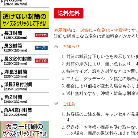
送料無料
表示価格
は、
封筒代
＋
印刷代
＋
消費税
です
詳細な網点になる場合は追加料金がかかる
※
お知らせ
封筒の紙質は正しい色を表示してい
封筒の厚みにより、無い色もありま
特注サイズ、窓あき封筒などはお問
アミ点、グラデーション指定の場合
都合により価格が変わる場合もあり
送料無料ですが、沖縄・離島は別途
※
ご注意
お客様のご注文後、キャンセルが発
す。
発送後、お客様が商品を受け取らな
この場合、商品の返送料を加えた請