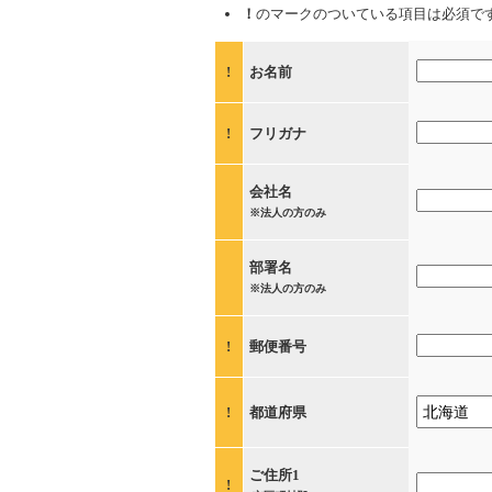
！
のマークのついている項目は必須で
!
お名前
!
フリガナ
会社名
※法人の方のみ
部署名
※法人の方のみ
!
郵便番号
!
都道府県
ご住所1
!