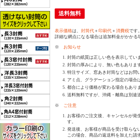
送料無料
表示価格
は、
封筒代
＋
印刷代
＋
消費税
です
詳細な網点になる場合は追加料金がかかる
※
お知らせ
封筒の紙質は正しい色を表示してい
封筒の厚みにより、無い色もありま
特注サイズ、窓あき封筒などはお問
アミ点、グラデーション指定の場合
都合により価格が変わる場合もあり
送料無料ですが、沖縄・離島は別途
※
ご注意
お客様のご注文後、キャンセルが発
す。
発送後、お客様が商品を受け取らな
この場合、商品の返送料を加えた請