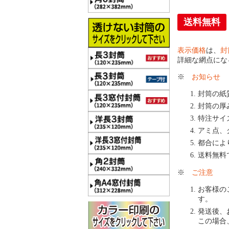
送料無料
表示価格
は、
封
詳細な網点にな
※
お知らせ
封筒の紙
封筒の厚
特注サイ
アミ点、
都合によ
送料無料
※
ご注意
お客様の
す。
発送後、
この場合