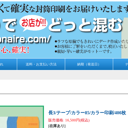
れ
送料・お支払い方法
納期（発送日）
長3/テープ/カラー85/カラー印刷/400枚
販売価格
:
16,500円
(税込)
[在庫あり]