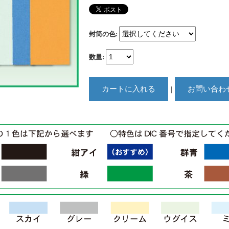
封筒の色
:
数量
:
｜