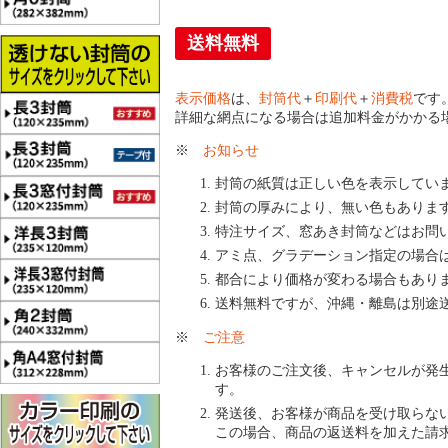
送料無料
表示価格
は、
封筒代
＋
印刷代
＋
消費税
です
詳細な網点になる場合は追加料金がかかる
※
お知らせ
封筒の紙質は正しい色を表示してい
封筒の厚みにより、無い色もありま
特注サイズ、窓あき封筒などはお問
アミ点、グラデーション指定の場合
都合により価格が変わる場合もあり
送料無料ですが、沖縄・離島は別途
※
ご注意
お客様のご注文後、キャンセルが発
す。
発送後、お客様が商品を受け取らな
この場合、商品の返送料を加えた請