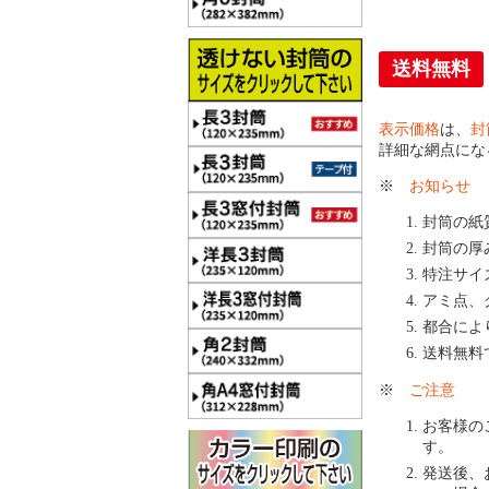
送料無料
表示価格
は、
封
詳細な網点にな
※
お知らせ
封筒の紙
封筒の厚
特注サイ
アミ点、
都合によ
送料無料
※
ご注意
お客様の
す。
発送後、