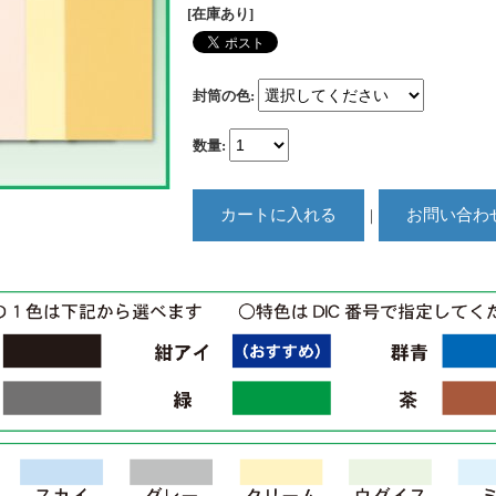
[在庫あり]
封筒の色
:
数量
:
｜