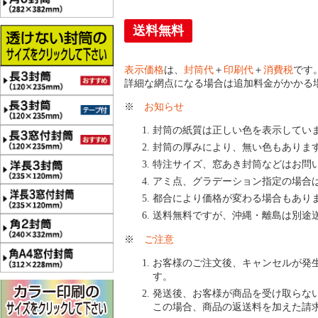
送料無料
表示価格
は、
封筒代
＋
印刷代
＋
消費税
です
詳細な網点になる場合は追加料金がかかる
※
お知らせ
封筒の紙質は正しい色を表示してい
封筒の厚みにより、無い色もありま
特注サイズ、窓あき封筒などはお問
アミ点、グラデーション指定の場合
都合により価格が変わる場合もあり
送料無料ですが、沖縄・離島は別途
※
ご注意
お客様のご注文後、キャンセルが発
す。
発送後、お客様が商品を受け取らな
この場合、商品の返送料を加えた請