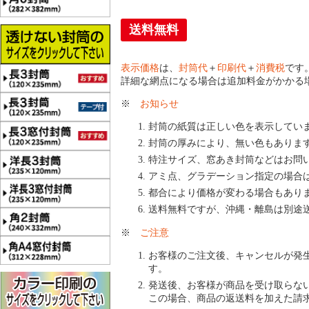
送料無料
表示価格
は、
封筒代
＋
印刷代
＋
消費税
です
詳細な網点になる場合は追加料金がかかる
※
お知らせ
封筒の紙質は正しい色を表示してい
封筒の厚みにより、無い色もありま
特注サイズ、窓あき封筒などはお問
アミ点、グラデーション指定の場合
都合により価格が変わる場合もあり
送料無料ですが、沖縄・離島は別途
※
ご注意
お客様のご注文後、キャンセルが発
す。
発送後、お客様が商品を受け取らな
この場合、商品の返送料を加えた請