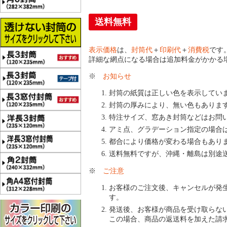
送料無料
表示価格
は、
封筒代
＋
印刷代
＋
消費税
です
詳細な網点になる場合は追加料金がかかる
※
お知らせ
封筒の紙質は正しい色を表示してい
封筒の厚みにより、無い色もありま
特注サイズ、窓あき封筒などはお問
アミ点、グラデーション指定の場合
都合により価格が変わる場合もあり
送料無料ですが、沖縄・離島は別途
※
ご注意
お客様のご注文後、キャンセルが発
す。
発送後、お客様が商品を受け取らな
この場合、商品の返送料を加えた請