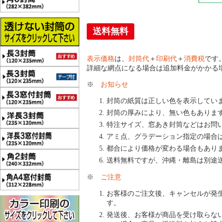
送料無料
表示価格
は、
封筒代
＋
印刷代
＋
消費税
です
詳細な網点になる場合は追加料金がかかる
※
お知らせ
封筒の紙質は正しい色を表示してい
封筒の厚みにより、無い色もありま
特注サイズ、窓あき封筒などはお問
アミ点、グラデーション指定の場合
都合により価格が変わる場合もあり
送料無料ですが、沖縄・離島は別途
※
ご注意
お客様のご注文後、キャンセルが発
す。
発送後、お客様が商品を受け取らな