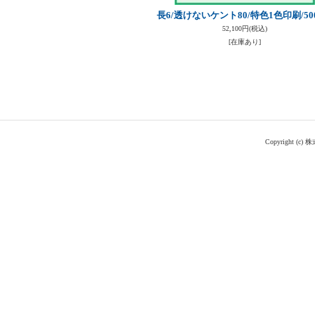
長6/透けないケント80/特色1色印刷/50
52,100円
(税込)
[在庫あり]
Copyright (c