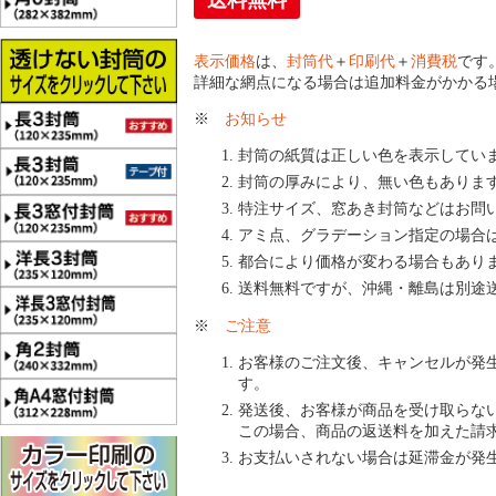
送料無料
表示価格
は、
封筒代
＋
印刷代
＋
消費税
です
詳細な網点になる場合は追加料金がかかる
※
お知らせ
封筒の紙質は正しい色を表示してい
封筒の厚みにより、無い色もありま
特注サイズ、窓あき封筒などはお問
アミ点、グラデーション指定の場合
都合により価格が変わる場合もあり
送料無料ですが、沖縄・離島は別途
※
ご注意
お客様のご注文後、キャンセルが発
す。
発送後、お客様が商品を受け取らな
この場合、商品の返送料を加えた請
お支払いされない場合は延滞金が発