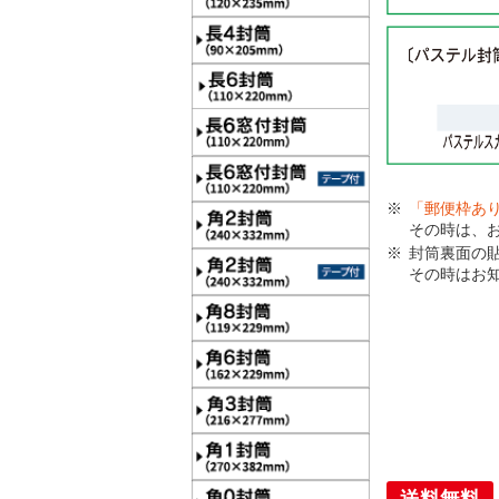
「郵便枠あ
その時は、
封筒裏面の
その時はお