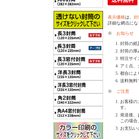
送料無料
表示価格
は、
封
詳細な網点にな
※
お知らせ
封筒の紙
封筒の厚
特注サイ
アミ点、
都合によ
送料無料
※
ご注意
お客様の
す。
発送後、
この場合
お支払い