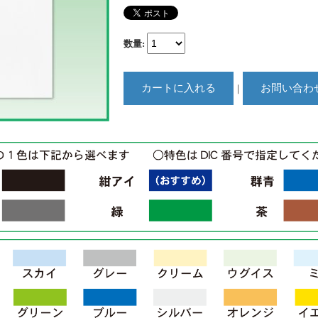
数量
:
｜