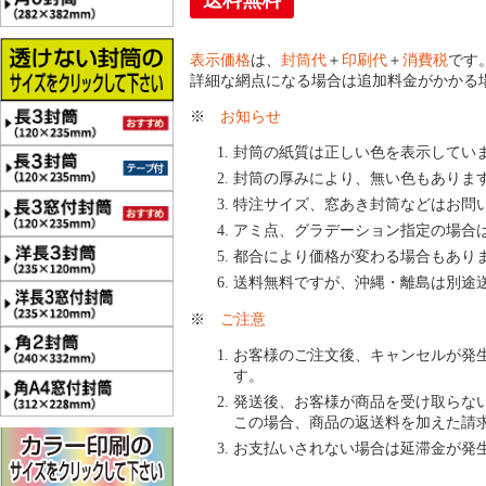
送料無料
表示価格
は、
封筒代
＋
印刷代
＋
消費税
です
詳細な網点になる場合は追加料金がかかる
※
お知らせ
封筒の紙質は正しい色を表示してい
封筒の厚みにより、無い色もありま
特注サイズ、窓あき封筒などはお問
アミ点、グラデーション指定の場合
都合により価格が変わる場合もあり
送料無料ですが、沖縄・離島は別途
※
ご注意
お客様のご注文後、キャンセルが発
す。
発送後、お客様が商品を受け取らな
この場合、商品の返送料を加えた請
お支払いされない場合は延滞金が発