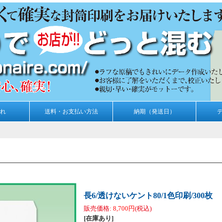
れ
送料・お支払い方法
納期（発送日）
長6/透けないケント80/1色印刷/300枚
販売価格
:
8,700円
(税込)
[在庫あり]