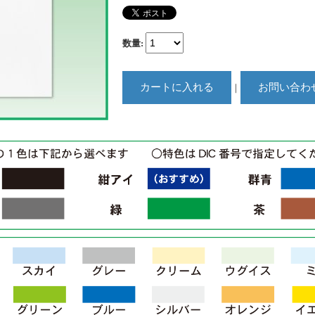
数量
:
｜