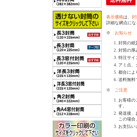
送料無料
表示価格
は、
封
詳細な網点にな
※
お知らせ
封筒の紙
封筒の厚
特注サイ
アミ点、
都合によ
送料無料
※
ご注意
お客様の
す。
発送後、
この場合
お支払い