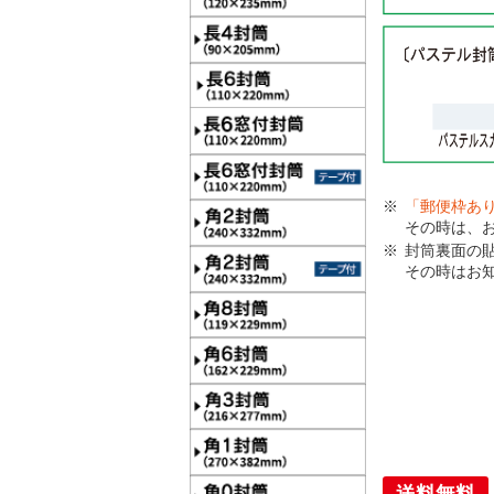
「郵便枠あ
その時は、
封筒裏面の
その時はお