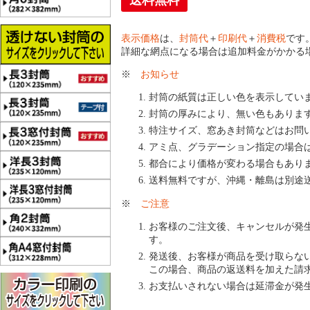
送料無料
表示価格
は、
封筒代
＋
印刷代
＋
消費税
です
詳細な網点になる場合は追加料金がかかる
※
お知らせ
封筒の紙質は正しい色を表示してい
封筒の厚みにより、無い色もありま
特注サイズ、窓あき封筒などはお問
アミ点、グラデーション指定の場合
都合により価格が変わる場合もあり
送料無料ですが、沖縄・離島は別途
※
ご注意
お客様のご注文後、キャンセルが発
す。
発送後、お客様が商品を受け取らな
この場合、商品の返送料を加えた請
お支払いされない場合は延滞金が発