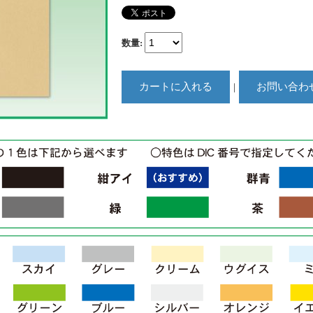
数量
:
｜