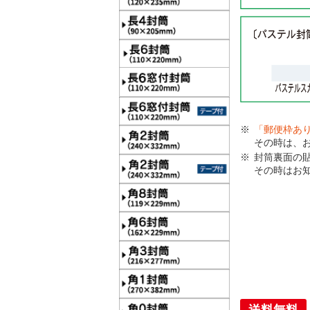
「郵便枠あ
その時は、
封筒裏面の
その時はお