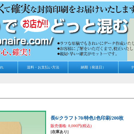
れ
送料・お支払い方法
納期（発送日）
長6/クラフト70/特色1色印刷/200枚
販売価格
:
8,000円
(税込)
[在庫あり]