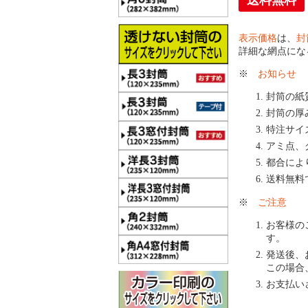
送料無料
表示価格
は、
封
詳細な網点にな
※
お知らせ
封筒の紙
封筒の厚
特注サイ
アミ点、
都合によ
送料無料
※
ご注意
お客様の
す。
発送後、
この場合
お支払い