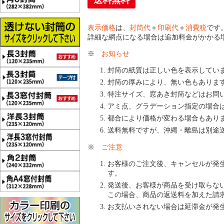
送料無料
表示価格
は、
封筒代
＋
印刷代
＋
消費税
です
詳細な網点になる場合は追加料金がかかる
※
お知らせ
封筒の紙質は正しい色を表示してい
封筒の厚みにより、無い色もありま
特注サイズ、窓あき封筒などはお問
アミ点、グラデーション指定の場合
都合により価格が変わる場合もあり
送料無料ですが、沖縄・離島は別途
※
ご注意
お客様のご注文後、キャンセルが発
す。
発送後、お客様が商品を受け取らな
この場合、商品の返送料を加えた請
お支払いされない場合は延滞金が発