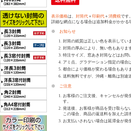
送料無料
表示価格
は、
封筒代
＋
印刷代
＋
消費税
です
詳細な網点になる場合は追加料金がかかる
※
お知らせ
封筒の紙質は正しい色を表示してい
封筒の厚みにより、無い色もありま
特注サイズ、窓あき封筒などはお問
アミ点、グラデーション指定の場合
都合により価格が変わる場合もあり
送料無料ですが、沖縄・離島は別途
※
ご注意
お客様のご注文後、キャンセルが発
す。
発送後、お客様が商品を受け取らな
この場合、商品の返送料を加えた請
お支払いされない場合は延滞金が発