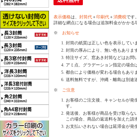
送料無料
表示価格
は、
封筒代
＋
印刷代
＋
消費税
です
詳細な網点になる場合は追加料金がかかる
※
お知らせ
封筒の紙質は正しい色を表示してい
封筒の厚みにより、無い色もありま
特注サイズ、窓あき封筒などはお問
アミ点、グラデーション指定の場合
都合により価格が変わる場合もあり
送料無料ですが、沖縄・離島は別途
※
ご注意
お客様のご注文後、キャンセルが発
す。
発送後、お客様が商品を受け取らな
この場合、商品の返送料を加えた請
お支払いされない場合は延滞金が発