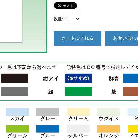
数量
:
｜