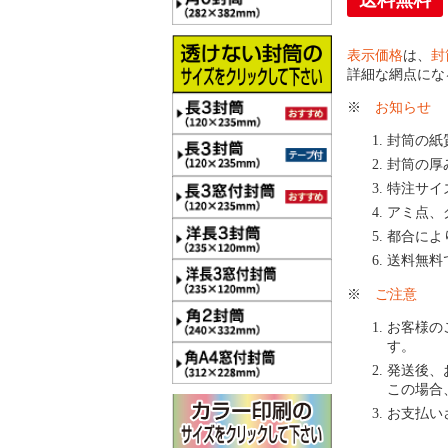
送料無料
表示価格
は、
封
詳細な網点にな
※
お知らせ
封筒の紙
封筒の厚
特注サイ
アミ点、
都合によ
送料無料
※
ご注意
お客様の
す。
発送後、
この場合
お支払い