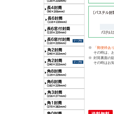
「郵便枠あ
その時は、
封筒裏面の
その時はお