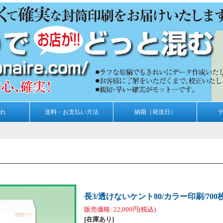
れ
送料・お支払い方法
納期（発送日）
長3/透けないケント80/カラー印刷/700
販売価格
:
22,000円
(税込)
[在庫あり]