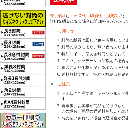
送料無料
表示価格
は、
封筒代
＋
印刷代
＋
消費税
です
詳細な網点になる場合は追加料金がかかる
※
お知らせ
封筒の紙質は正しい色を表示してい
封筒の厚みにより、無い色もありま
特注サイズ、窓あき封筒などはお問
アミ点、グラデーション指定の場合
都合により価格が変わる場合もあり
送料無料ですが、沖縄・離島は別途
※
ご注意
お客様のご注文後、キャンセルが発
す。
発送後、お客様が商品を受け取らな
この場合、商品の返送料を加えた請
お支払いされない場合は延滞金が発