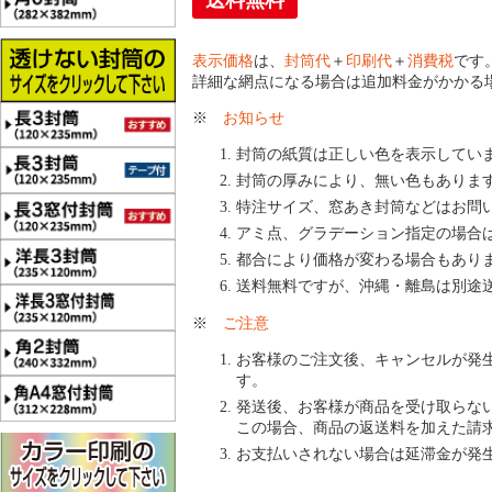
送料無料
表示価格
は、
封筒代
＋
印刷代
＋
消費税
です
詳細な網点になる場合は追加料金がかかる
※
お知らせ
封筒の紙質は正しい色を表示してい
封筒の厚みにより、無い色もありま
特注サイズ、窓あき封筒などはお問
アミ点、グラデーション指定の場合
都合により価格が変わる場合もあり
送料無料ですが、沖縄・離島は別途
※
ご注意
お客様のご注文後、キャンセルが発
す。
発送後、お客様が商品を受け取らな
この場合、商品の返送料を加えた請
お支払いされない場合は延滞金が発