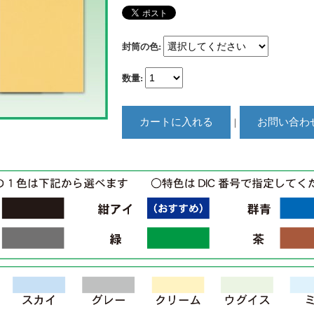
封筒の色
:
数量
:
｜