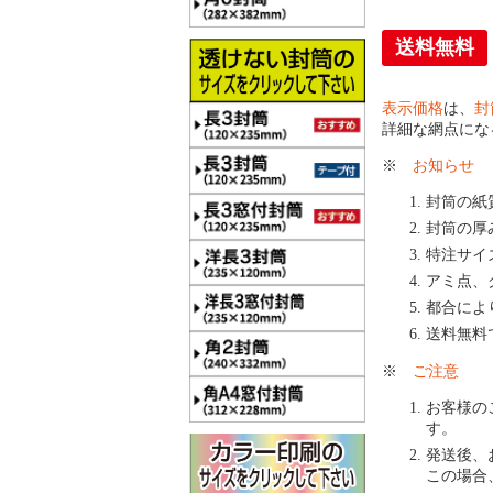
送料無料
表示価格
は、
封
詳細な網点にな
※
お知らせ
封筒の紙
封筒の厚
特注サイ
アミ点、
都合によ
送料無料
※
ご注意
お客様の
す。
発送後、
この場合