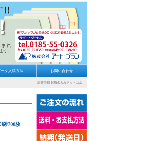
データ入稿方法
お問い合わせ
封筒印刷
封筒名入れドットコム
刷/700枚