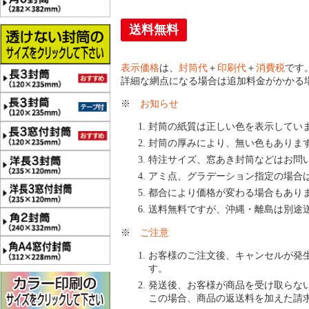
送料無料
表示価格
は、
封筒代
＋
印刷代
＋
消費税
です
詳細な網点になる場合は追加料金がかかる
※
お知らせ
封筒の紙質は正しい色を表示してい
封筒の厚みにより、無い色もありま
特注サイズ、窓あき封筒などはお問
アミ点、グラデーション指定の場合
都合により価格が変わる場合もあり
送料無料ですが、沖縄・離島は別途
※
ご注意
お客様のご注文後、キャンセルが発
す。
発送後、お客様が商品を受け取らな
この場合、商品の返送料を加えた請