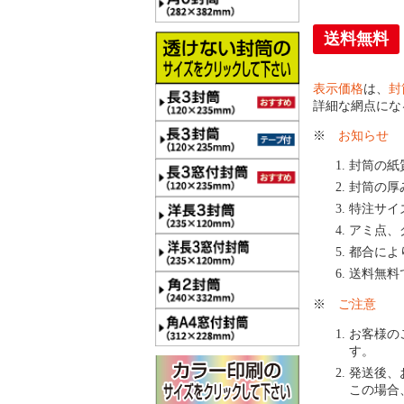
送料無料
表示価格
は、
封
詳細な網点にな
※
お知らせ
封筒の紙
封筒の厚
特注サイ
アミ点、
都合によ
送料無料
※
ご注意
お客様の
す。
発送後、
この場合