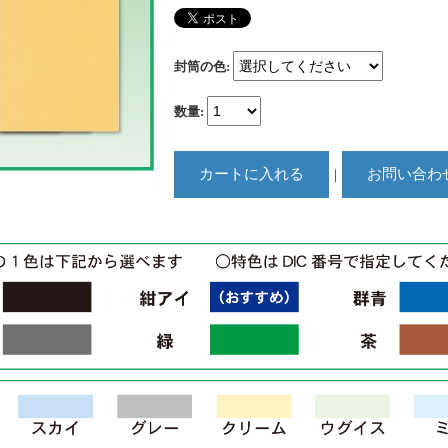
封筒の色
:
数量
:
｜