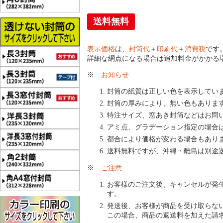
送料無料
表示価格
は、
封筒代
＋
印刷代
＋
消費税
です
詳細な網点になる場合は追加料金がかかる
※
お知らせ
封筒の紙質は正しい色を表示してい
封筒の厚みにより、無い色もありま
特注サイズ、窓あき封筒などはお問
アミ点、グラデーション指定の場合
都合により価格が変わる場合もあり
送料無料ですが、沖縄・離島は別途
※
ご注意
お客様のご注文後、キャンセルが発
す。
発送後、お客様が商品を受け取らな
この場合、商品の返送料を加えた請