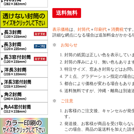
送料無料
表示価格
は、
封筒代
＋
印刷代
＋
消費税
です
詳細な網点になる場合は追加料金がかかる
※
お知らせ
封筒の紙質は正しい色を表示してい
封筒の厚みにより、無い色もありま
特注サイズ、窓あき封筒などはお問
アミ点、グラデーション指定の場合
都合により価格が変わる場合もあり
送料無料ですが、沖縄・離島は別途
※
ご注意
お客様のご注文後、キャンセルが発
す。
発送後、お客様が商品を受け取らな
この場合、商品の返送料を加えた請