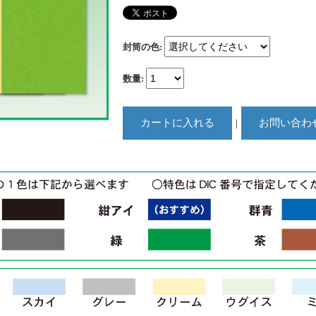
封筒の色
:
数量
:
｜