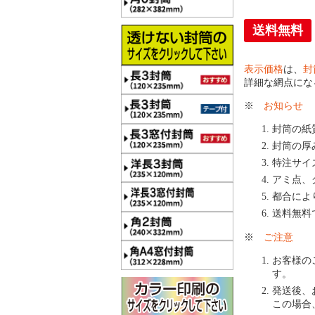
送料無料
表示価格
は、
封
詳細な網点にな
※
お知らせ
封筒の紙
封筒の厚
特注サイ
アミ点、
都合によ
送料無料
※
ご注意
お客様の
す。
発送後、
この場合