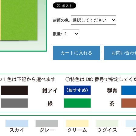
封筒の色
:
数量
:
｜