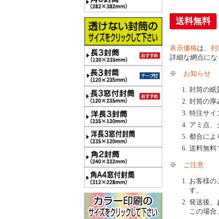
送料無料
表示価格
は、
封
詳細な網点にな
※
お知らせ
封筒の紙
封筒の厚
特注サイ
アミ点、
都合によ
送料無料
※
ご注意
お客様の
す。
発送後、
この場合