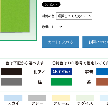
封筒の色
:
数量
:
｜