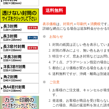
送料無料
表示価格
は、
封筒代
＋
印刷代
＋
消費税
です
詳細な網点になる場合は追加料金がかかる
※
お知らせ
封筒の紙質は正しい色を表示してい
封筒の厚みにより、無い色もありま
特注サイズ、窓あき封筒などはお問
アミ点、グラデーション指定の場合
都合により価格が変わる場合もあり
送料無料ですが、沖縄・離島は別途
※
ご注意
お客様のご注文後、キャンセルが発
す。
発送後、お客様が商品を受け取らな
この場合、商品の返送料を加えた請