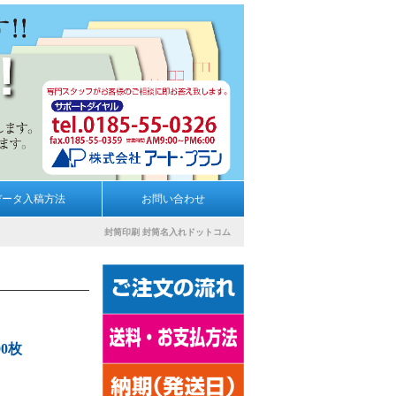
データ入稿方法
お問い合わせ
封筒印刷
封筒名入れドットコム
00枚