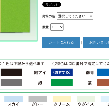
封筒の色
:
数量
:
｜