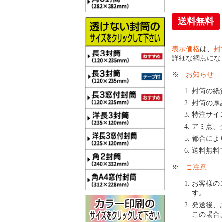
送料無料
表示価格
は、
封
詳細な網点にな
※
お知らせ
封筒の紙
封筒の厚
特注サイ
アミ点、
都合によ
送料無料
※
ご注意
お客様の
す。
発送後、
この場合