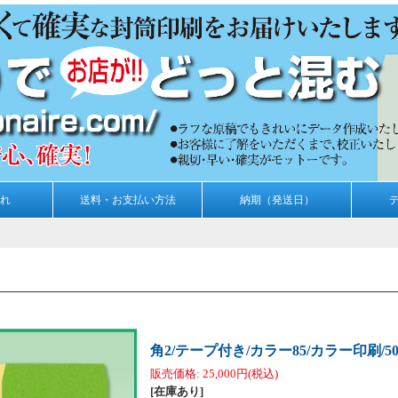
れ
送料・お支払い方法
納期（発送日）
角2/テープ付き/カラー85/カラー印刷/5
販売価格
:
25,000円
(税込)
[在庫あり]