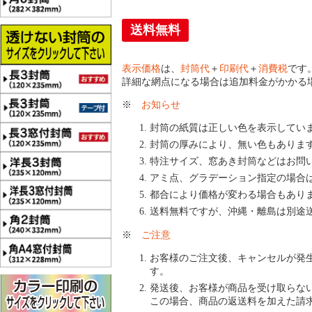
送料無料
表示価格
は、
封筒代
＋
印刷代
＋
消費税
です
詳細な網点になる場合は追加料金がかかる
※
お知らせ
封筒の紙質は正しい色を表示してい
封筒の厚みにより、無い色もありま
特注サイズ、窓あき封筒などはお問
アミ点、グラデーション指定の場合
都合により価格が変わる場合もあり
送料無料ですが、沖縄・離島は別途
※
ご注意
お客様のご注文後、キャンセルが発
す。
発送後、お客様が商品を受け取らな
この場合、商品の返送料を加えた請