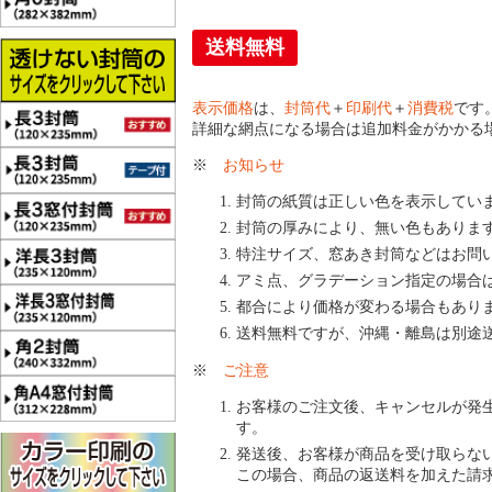
送料無料
表示価格
は、
封筒代
＋
印刷代
＋
消費税
です
詳細な網点になる場合は追加料金がかかる
※
お知らせ
封筒の紙質は正しい色を表示してい
封筒の厚みにより、無い色もありま
特注サイズ、窓あき封筒などはお問
アミ点、グラデーション指定の場合
都合により価格が変わる場合もあり
送料無料ですが、沖縄・離島は別途
※
ご注意
お客様のご注文後、キャンセルが発
す。
発送後、お客様が商品を受け取らな
この場合、商品の返送料を加えた請