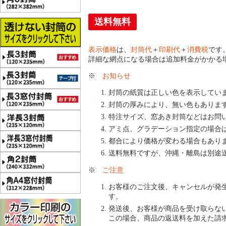
送料無料
表示価格
は、
封筒代
＋
印刷代
＋
消費税
です
詳細な網点になる場合は追加料金がかかる
※
お知らせ
封筒の紙質は正しい色を表示してい
封筒の厚みにより、無い色もありま
特注サイズ、窓あき封筒などはお問
アミ点、グラデーション指定の場合
都合により価格が変わる場合もあり
送料無料ですが、沖縄・離島は別途
※
ご注意
お客様のご注文後、キャンセルが発
す。
発送後、お客様が商品を受け取らな
この場合、商品の返送料を加えた請