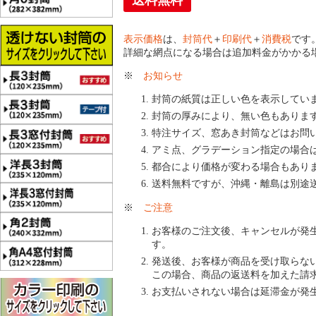
送料無料
表示価格
は、
封筒代
＋
印刷代
＋
消費税
です
詳細な網点になる場合は追加料金がかかる
※
お知らせ
封筒の紙質は正しい色を表示してい
封筒の厚みにより、無い色もありま
特注サイズ、窓あき封筒などはお問
アミ点、グラデーション指定の場合
都合により価格が変わる場合もあり
送料無料ですが、沖縄・離島は別途
※
ご注意
お客様のご注文後、キャンセルが発
す。
発送後、お客様が商品を受け取らな
この場合、商品の返送料を加えた請
お支払いされない場合は延滞金が発