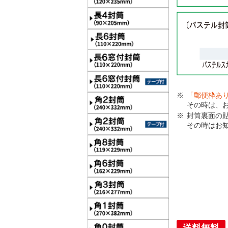
「郵便枠あ
その時は、
封筒裏面の
その時はお