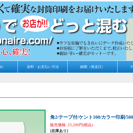
れ
送料・お支払い方法
納期（発送日）
角2/テープ付/ケント100/カラー印刷/50
販売価格
:
25,200円
(税込)
[在庫あり]