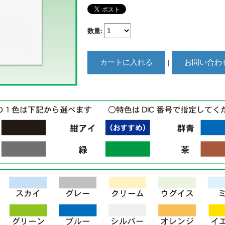
数量
:
｜