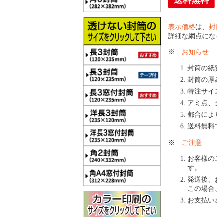
送料無料
表示価格
は、
封
詳細な網点にな
※
お知らせ
封筒の紙
封筒の厚
特注サイ
アミ点、
都合によ
送料無料
※
ご注意
お客様の
す。
発送後、
この場合
お支払い