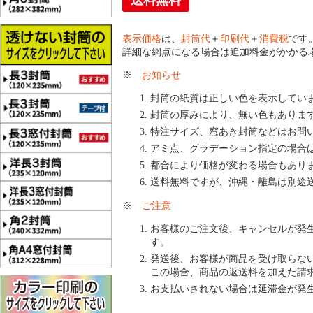
送料無料
表示価格
は、
封筒代
＋
印刷代
＋
消費税
です
詳細な網点になる場合は追加料金がかかる
※
お知らせ
封筒の紙質は正しい色を表示してい
封筒の厚みにより、無い色もありま
特注サイズ、窓あき封筒などはお問
アミ点、グラデーション指定の場合
都合により価格が変わる場合もあり
送料無料ですが、沖縄・離島は別途
※
ご注意
お客様のご注文後、キャンセルが発
す。
発送後、お客様が商品を受け取らな
この場合、商品の返送料を加えた請
お支払いされない場合は延滞金が発