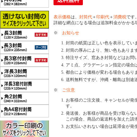
送料無料
表示価格
は、
封筒代
＋
印刷代
＋
消費税
です
詳細な網点になる場合は追加料金がかかる
※
お知らせ
封筒の紙質は正しい色を表示してい
封筒の厚みにより、無い色もありま
特注サイズ、窓あき封筒などはお問
アミ点、グラデーション指定の場合
都合により価格が変わる場合もあり
送料無料ですが、沖縄・離島は別途
※
ご注意
お客様のご注文後、キャンセルが発
す。
発送後、お客様が商品を受け取らな
この場合、商品の返送料を加えた請
お支払いされない場合は延滞金が発