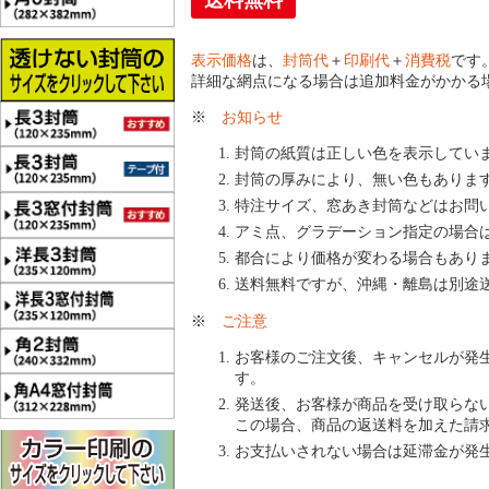
送料無料
表示価格
は、
封筒代
＋
印刷代
＋
消費税
です
詳細な網点になる場合は追加料金がかかる
※
お知らせ
封筒の紙質は正しい色を表示してい
封筒の厚みにより、無い色もありま
特注サイズ、窓あき封筒などはお問
アミ点、グラデーション指定の場合
都合により価格が変わる場合もあり
送料無料ですが、沖縄・離島は別途
※
ご注意
お客様のご注文後、キャンセルが発
す。
発送後、お客様が商品を受け取らな
この場合、商品の返送料を加えた請
お支払いされない場合は延滞金が発