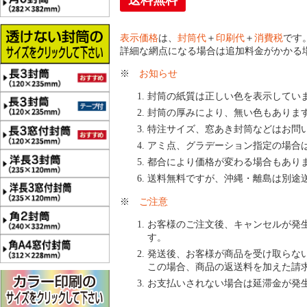
送料無料
表示価格
は、
封筒代
＋
印刷代
＋
消費税
です
詳細な網点になる場合は追加料金がかかる
※
お知らせ
封筒の紙質は正しい色を表示してい
封筒の厚みにより、無い色もありま
特注サイズ、窓あき封筒などはお問
アミ点、グラデーション指定の場合
都合により価格が変わる場合もあり
送料無料ですが、沖縄・離島は別途
※
ご注意
お客様のご注文後、キャンセルが発
す。
発送後、お客様が商品を受け取らな
この場合、商品の返送料を加えた請
お支払いされない場合は延滞金が発