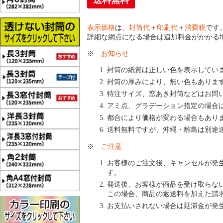
送料無料
表示価格
は、
封筒代
＋
印刷代
＋
消費税
です
詳細な網点になる場合は追加料金がかかる
※
お知らせ
封筒の紙質は正しい色を表示してい
封筒の厚みにより、無い色もありま
特注サイズ、窓あき封筒などはお問
アミ点、グラデーション指定の場合
都合により価格が変わる場合もあり
送料無料ですが、沖縄・離島は別途
※
ご注意
お客様のご注文後、キャンセルが発
す。
発送後、お客様が商品を受け取らな
この場合、商品の返送料を加えた請
お支払いされない場合は延滞金が発