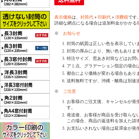
送料無料
表示価格
は、
封筒代
＋
印刷代
＋
消費税
です
詳細な網点になる場合は追加料金がかかる
※
お知らせ
封筒の紙質は正しい色を表示してい
封筒の厚みにより、無い色もありま
特注サイズ、窓あき封筒などはお問
アミ点、グラデーション指定の場合
都合により価格が変わる場合もあり
送料無料ですが、沖縄・離島は別途
※
ご注意
お客様のご注文後、キャンセルが発
す。
発送後、お客様が商品を受け取らな
この場合、商品の返送料を加えた請
お支払いされない場合は延滞金が発