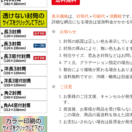
送料無料
表示価格
は、
封筒代
＋
印刷代
＋
消費税
です
詳細な網点になる場合は追加料金がかかる
※
お知らせ
封筒の紙質は正しい色を表示してい
封筒の厚みにより、無い色もありま
特注サイズ、窓あき封筒などはお問
アミ点、グラデーション指定の場合
都合により価格が変わる場合もあり
送料無料ですが、沖縄・離島は別途
※
ご注意
お客様のご注文後、キャンセルが発
す。
発送後、お客様が商品を受け取らな
この場合、商品の返送料を加えた請
お支払いされない場合は延滞金が発