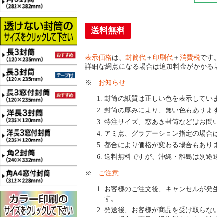
送料無料
表示価格
は、
封筒代
＋
印刷代
＋
消費税
です
詳細な網点になる場合は追加料金がかかる
※
お知らせ
封筒の紙質は正しい色を表示してい
封筒の厚みにより、無い色もありま
特注サイズ、窓あき封筒などはお問
アミ点、グラデーション指定の場合
都合により価格が変わる場合もあり
送料無料ですが、沖縄・離島は別途
※
ご注意
お客様のご注文後、キャンセルが発
す。
発送後、お客様が商品を受け取らな