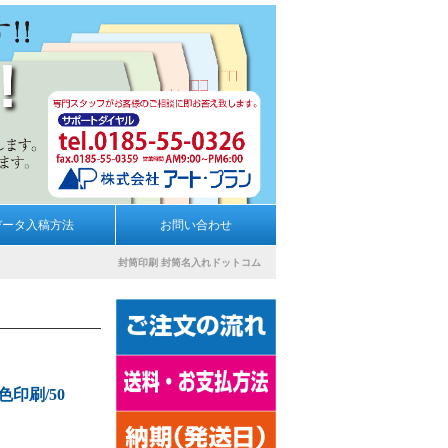
データ入稿方法
お問い合わせ
封筒印刷
封筒名入れドットコム
色印刷/50