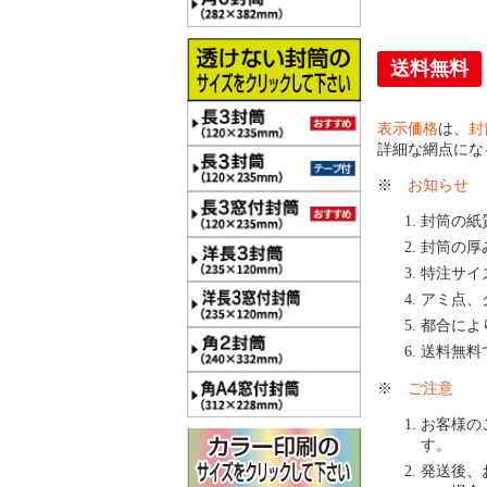
送料無料
表示価格
は、
封
詳細な網点にな
※
お知らせ
封筒の紙
封筒の厚
特注サイ
アミ点、
都合によ
送料無料
※
ご注意
お客様の
す。
発送後、