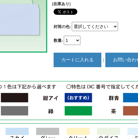
[在庫あり]
封筒の色
:
数量
:
｜