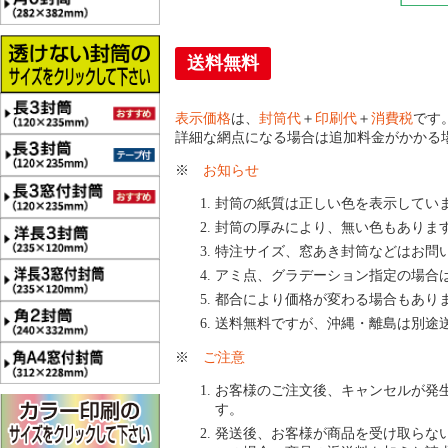
送料無料
表示価格
は、
封筒代
＋
印刷代
＋
消費税
です
詳細な網点になる場合は追加料金がかかる
※
お知らせ
封筒の紙質は正しい色を表示してい
封筒の厚みにより、無い色もありま
特注サイズ、窓あき封筒などはお問
アミ点、グラデーション指定の場合
都合により価格が変わる場合もあり
送料無料ですが、沖縄・離島は別途
※
ご注意
お客様のご注文後、キャンセルが発
す。
発送後、お客様が商品を受け取らな