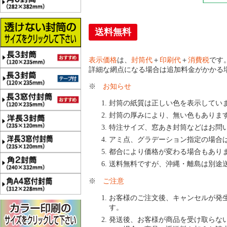
送料無料
表示価格
は、
封筒代
＋
印刷代
＋
消費税
です
詳細な網点になる場合は追加料金がかかる
※
お知らせ
封筒の紙質は正しい色を表示してい
封筒の厚みにより、無い色もありま
特注サイズ、窓あき封筒などはお問
アミ点、グラデーション指定の場合
都合により価格が変わる場合もあり
送料無料ですが、沖縄・離島は別途
※
ご注意
お客様のご注文後、キャンセルが発
す。
発送後、お客様が商品を受け取らな